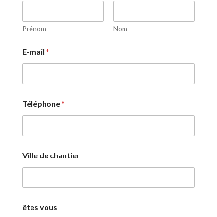
Prénom
Nom
E-mail
*
V
Téléphone
*
i
l
l
e
ê
t
Ville de chantier
e
s
v
o
u
s
êtes vous