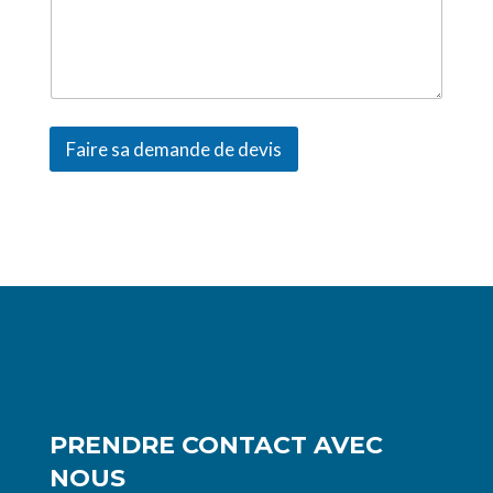
Faire sa demande de devis
A
l
t
e
r
n
a
t
i
v
PRENDRE CONTACT AVEC
e
NOUS
: