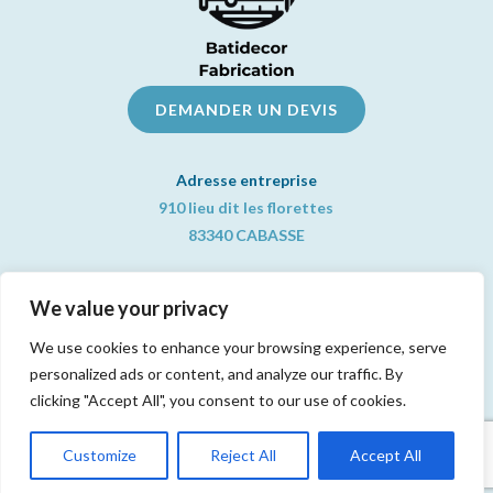
DEMANDER UN DEVIS
Adresse entreprise
910 lieu dit les florettes
83340 CABASSE
Informations pratiques
We value your privacy
📞
06 83 05 07 73
contact@batidecor-fabrication.com
We use cookies to enhance your browsing experience, serve
personalized ads or content, and analyze our traffic. By
Mentions Légales
|
Politiques de Confidentialités
clicking "Accept All", you consent to our use of cookies.
Customize
Reject All
Accept All