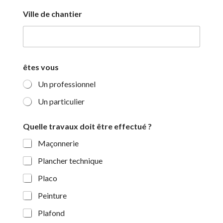
Q
Ville de chantier
u
e
l
l
e
e
êtes vous
f
f
Un professionnel
e
c
Un particulier
t
u
Quelle travaux doit être effectué ?
é
?
Maçonnerie
Plancher technique
Placo
Peinture
Plafond