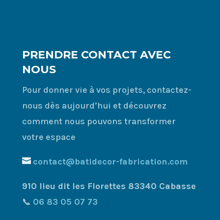
n
a
t
i
v
PRENDRE CONTACT AVEC
e
NOUS
:
Pour donner vie à vos projets, contactez-
nous dès aujourd’hui et découvrez
comment nous pouvons transformer
votre espace
contact@batidecor-fabrication.com
910 lieu dit les Florettes 83340 Cabasse
📞
06 83 05 07 73