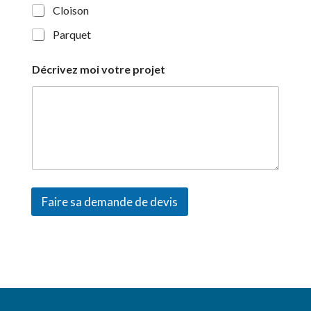
Cloison
Parquet
Décrivez moi votre projet
Faire sa demande de devis
A
l
t
e
r