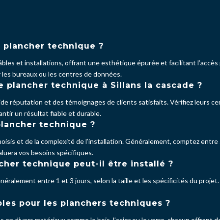
n plancher technique ?
les et installations, offrant une esthétique épurée et facilitant l’accès
ur les bureaux ou les centres de données.
 plancher technique à Sillans la cascade ?
de réputation et des témoignages de clients satisfaits. Vérifiez leurs ce
ntir un résultat fiable et durable.
plancher technique ?
oisis et de la complexité de l’installation. Généralement, comptez entre
valuera vos besoins spécifiques.
er technique peut-il être installé ?
néralement entre 1 et 3 jours, selon la taille et les spécificités du proje
les pour les planchers techniques ?
 en divers matériaux comme le bois, l’acier ou le verre, chacun offrant