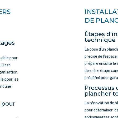
ERS
INSTALLA
DE PLAN
Étapes d’in
technique
tages
La pose d’un planc
précise de l’espace 
quable pour
prépare ensuite le 
 Il est
dernière étape cons
ganisation
prédéfini pour gar
ale pour les
ant une
Processus 
plancher t
n pour
La rénovation de p
pour déterminer les
endommagées sont e