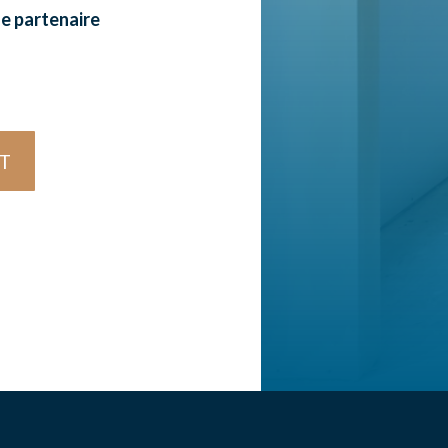
e partenaire
T