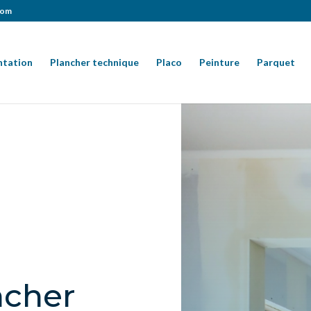
com
ntation
Plancher technique
Placo
Peinture
Parquet
ncher