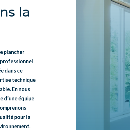
ns la
de plancher
 professionnel
ée dans ce
rtise technique
rable. En nous
ce d’une équipe
s comprenons
alité pour la
nvironnement.