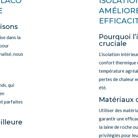
PLACO
ISOLATIO
E
AMÉLIOR
EFFICACI
oisons
Pourquoi l’
ise dans la
cruciale
 pour
alisé, nous
L’isolation intérieu
confort thermique 
température agréabl
pertes de chaleur e
ds, qui
été.
 en
Matériaux d
nt parfaites
Utiliser des matéri
garantir une effic
lleure
la laine de roche o
privilégiés pour le