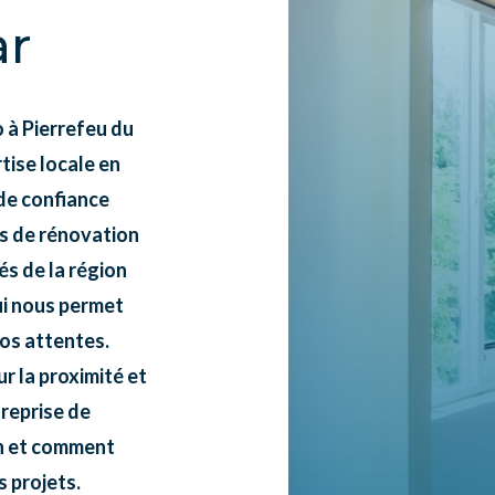
ar
 à Pierrefeu du
tise locale en
 de confiance
ts de rénovation
és de la région
qui nous permet
vos attentes.
ur la proximité et
treprise de
on et comment
 projets.