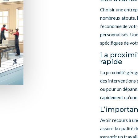
Choisir une entrep
nombreux atouts. E
l’économie de votr
personnalisés. Une
spécifiques de vot
La proximi
rapide
La proximité géogr
des interventions p
ou pour un dépanna
rapidement qu’une 
L’importan
Avoir recours à un
assure la qualité d
garantit un travai