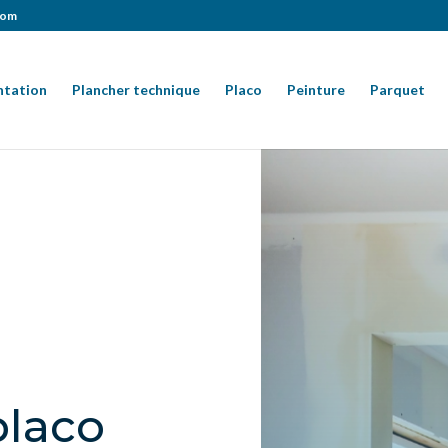
com
ntation
Plancher technique
Placo
Peinture
Parquet
placo