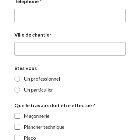
Téléphone
*
Ville de chantier
êtes vous
Un professionnel
Un particulier
c
Quelle travaux doit être effectué ?
h
a
Maçonnerie
n
t
Plancher technique
i
e
Placo