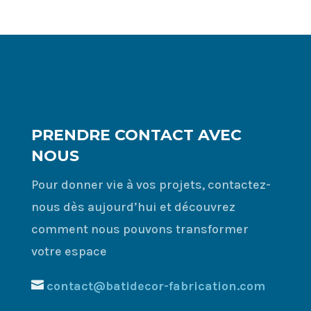
t
e
r
n
a
t
i
v
PRENDRE CONTACT AVEC
e
NOUS
:
Pour donner vie à vos projets, contactez-
nous dès aujourd’hui et découvrez
comment nous pouvons transformer
votre espace
contact@batidecor-fabrication.com