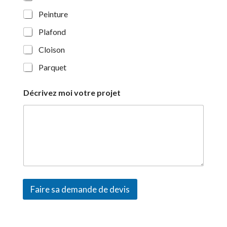
r
p
Peinture
r
Plafond
o
j
Cloison
e
t
Parquet
t
r
a
Décrivez moi votre projet
v
a
u
x
Faire sa demande de devis
A
l