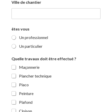
Ville de chantier
êtes vous
Un professionnel
Un particulier
v
Quelle travaux doit être effectué ?
o
u
Maçonnerie
s
?
Plancher technique
E
-
Placo
m
a
Peinture
i
Plafond
l
Cloison