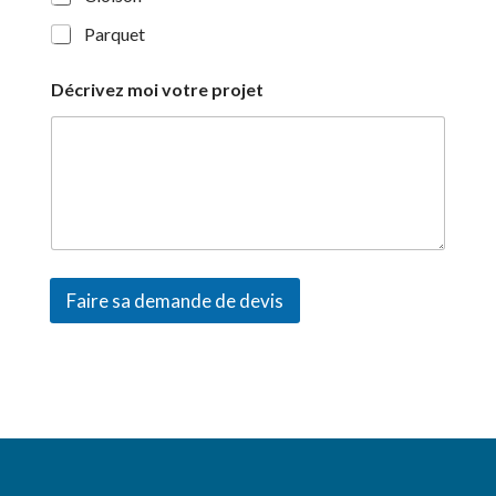
Parquet
Décrivez moi votre projet
Faire sa demande de devis
A
l
t
e
r
n