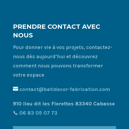
a
t
i
v
PRENDRE CONTACT AVEC
e
NOUS
:
Pour donner vie à vos projets, contactez-
nous dès aujourd’hui et découvrez
comment nous pouvons transformer
votre espace
contact@batidecor-fabrication.com
910 lieu dit les Florettes 83340 Cabasse
📞
06 83 05 07 73